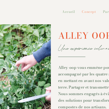
Accueil
Concept
Par
ALLEY OO
Une expérience culinai
Alley-oop vous emmène pour
accompagné par les quatre s
en mettant en avant nos val
terre. Partager et transmett
Nous sommes engagés à évite
des solutions pour transfo
compostes de nos artisans.