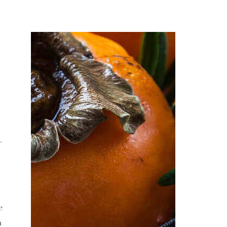
n
e
n