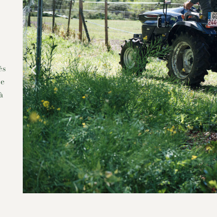
és
ne
à